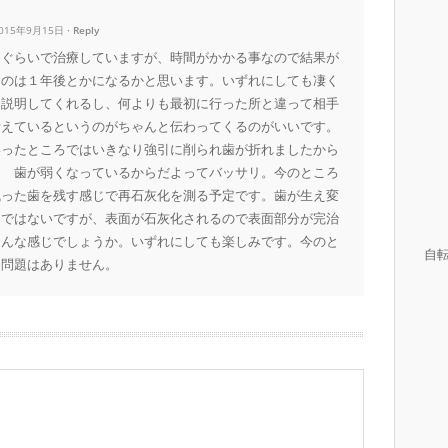
2015年9月15日
Reply
回ぐらいで治療していますが、時間がかかる事なので結果が
るのは１年後とかになるかと思います。いずれにしても凄く
と説明してくれるし、何よりも最初に行った所と違って相手
考えているというのがちゃんと伝わってくるのがいいです。
いったところではいきなり強引に削られ歯が折れましたから
。 歯が弱くなっているからだよってバッサリ。今のところ
残った歯を残す感じで再石灰化を測る予定です。歯が生え変
けではないですが、表面が石灰化されるので表面部分が完治
そんな感じでしょうか。いずれにしても楽しみです。今のと
自
く問題はありません。