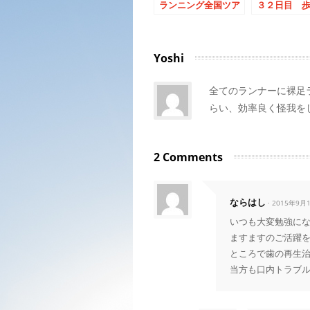
ランニング全国ツア
３２日目 
ーが始まります！！
た！！！
Yoshi
全てのランナーに裸足
らい、効率良く怪我を
2 Comments
ならはし
· 2015年9月
いつも大変勉強に
ますますのご活躍
ところで歯の再生
当方も口内トラブ