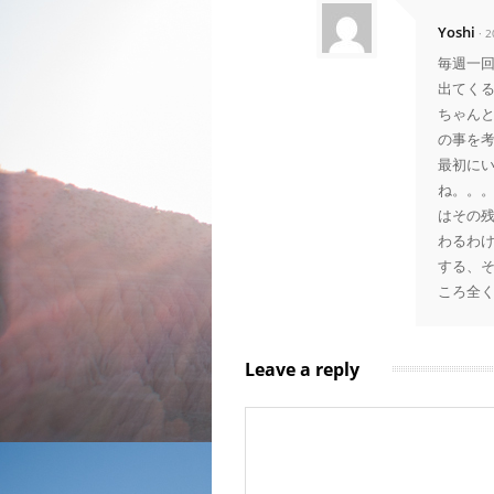
Yoshi
· 
毎週一
出てく
ちゃん
の事を
最初に
ね。。
はその
わるわ
する、
ころ全
Leave a reply