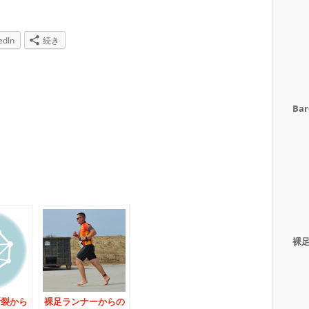
edIn
続き
Bar
裸
断裂から
裸足ランナーからの