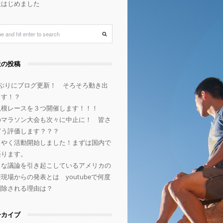
天はじめました
近の投稿
年ぶりにブログ更新！ そろそろ動き出
ます！？
規模レースを３つ開催します！！！
のマラソン大会も次々に中止に！ 皆さ
どう評価します？？？
うやく活動開始しました！まずは国内で
張ります。
きな議論を引き起こしているアメリカの
現場からの発表とは youtubeで何度
削除される理由は？
ーカイブ