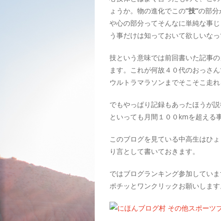
ょうか。物の進化でこの
”技”
の部分
や心の部分ってそんなに単純な事じ
う事だけは知っておいて欲しいなっ
技という意味では前回書いた記事の
ます。これが何故４０代のおっさん
ウルトラマラソンまでそこそこ走れ
でもやっぱり記録もあったほうが説
といっても月間１００kmを超える
このブログを見ている中高生はひょ
り言として書いておきます。
ではブログランキング参加していま
ポチッとワンクリックお願いします