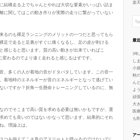
楽
に結構走る上でちゃんとやれば大切な要素がいっぱい詰ま
離に関してはこの動き作りが実際の走りに繋がっていない
来るのも裸足ランニングのメリットの一つだと思ってもら
最
裸足で走ると足裏がすぐに痛くなるし、足の皮が剥ける
と感じると思います。質の高い動きが出来ていればこ
3
力に変わるのでより速く走れると感じるはずです。
し
小
音。多くの人が着地の音がドタバタしています。この音一
秋
。着地時のエネルギーが音のエネルギーとなって逃げてい
ん
ないですか？折角一生懸命トレーニングしているのに、無
よ
頑
大
なのでそこまで高い質を求める必要は無いかもですが、選
医療
求めても良いのではないかなって思います。結果的にそれ
も
ね。理論上は。
ア
３つを揃えてこそ真のアスリートと呼べるのではないでし