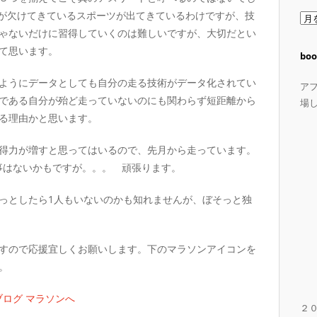
が欠けてきているスポーツが出てきているわけですが、技
ア
ゃないだけに習得していくのは難しいですが、大切だとい
ー
て思います。
カ
boo
イ
ようにデータとしても自分の走る技術がデータ化されてい
ブ
ア
である自分が殆ど走っていないのにも関わらず短距離から
場
る理由かと思います。
得力が増すと思ってはいるので、先月から走っています。
事はないかもですが。。。 頑張ります。
っとしたら1人もいないのかも知れませんが、ぼそっと独
すので応援宜しくお願いします。下のマラソンアイコンを
。
２