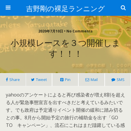
吉野剛の裸足ランニング
2020年7月10日 • No Comments
小規模レースを３つ開催しま
す！！！
Share
Tweet
Pin
Mail
SMS
yahooのアンケートによると再び感染者が増え8割を超え
る人が緊急事態宣言を出すべきだと考えているみたいで
す。でも政府は予定通りイベント開催の緩和に踏み切る
との事。8月から開始予定の旅行の補助金を出す「GO
TO キャンペーン」、流石にこれはまだ躊躇している感