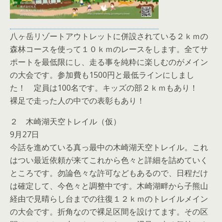
八ヶ岳リゾートアウトレットに併設されている２ｋｍの
森林コースを使って１０ｋｍのレースをします。全てサ
ポートを最低限にし、走る事を純粋に楽しむのがメイン
の大会です。参加費も1500円と最低ラインにしまし
た！ 定員は100名です。キッズの部２ｋｍもあり！
裸足で走った人の中での表彰もあり！
２ 木崎湖天空トレイル（仮）
9月27日
今話を進めている真っ最中の木崎湖天空トレイル。これ
はつい最近依頼が来てこれから色々と詳細を詰めていく
ところです。勿論色々な許可などもあるので、日程だけ
は確定して、今色々と調整中です。木崎湖畔から子熊山
経由で見晴らし台までの往復１２ｋｍのトレイルメイン
の大会です。折角なので裸足区間を設けてます。その区