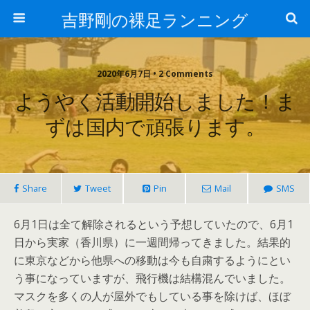
吉野剛の裸足ランニング
2020年6月7日 • 2 Comments
ようやく活動開始しました！ま
ずは国内で頑張ります。
Share
Tweet
Pin
Mail
SMS
6月1日は全て解除されるという予想していたので、6月1
日から実家（香川県）に一週間帰ってきました。結果的
に東京などから他県への移動は今も自粛するようにとい
う事になっていますが、飛行機は結構混んでいました。
マスクを多くの人が屋外でもしている事を除けば、ほぼ