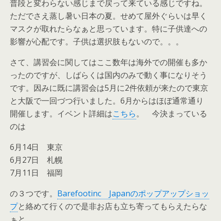
普段と変わらない感じまで戻って来ている感じですね。
ただでさえ蒸し暑い日本の夏。せめて屋外ぐらいは早く
マスクが取れたらなぁと思っています。特に子供達への
影響が心配です。子供は選択肢もないので。。。
さて、講習会に関してはここ数年は海外での開催も多か
ったのですが、しばらくは国内のみで動く事になりそう
です。因みに既に講習会は5月に2件依頼が来たので東京
と大阪で一回づつ行いました。6月からはほぼ通常通り
開催します。イベント詳細は
こちら
。 今決まっている
のは
6月14日 東京
6月27日 札幌
7月11日 福岡
の３つです。
Barefootinc Japanのポップアップショッ
プ
と絡めて行くので是非お店も立ち寄ってもらえたらな
ぁと。