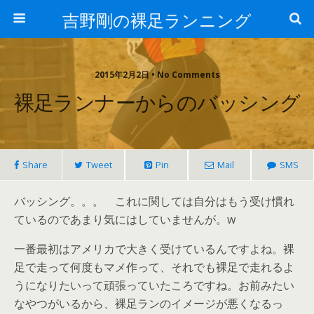
吉野剛の裸足ランニング
2015年2月2日 • No Comments
裸足ランナーからのバッシング
Share
Tweet
Pin
Mail
SMS
バッシング。。。 これに関しては自分はもう受け慣れ
ているのであまり気にはしていませんが。w
一番最初はアメリカで大きく受けているんですよね。裸
足で走って何度もマメ作って、それでも裸足で走れるよ
うになりたいって頑張っていたころですね。お前みたい
なやつがいるから、裸足ランのイメージが悪くなるっ