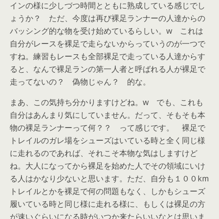
インの様に少しづつ時間とともに熟成している感じでし
ょうか？ ただ、今度は再び裸足ランナーの人達からの
バッシング的な物を受け始めているらしい。w これは
自分がレースを裸足で走らないからっていうのが一つで
すね。練習もレースも全部裸足で走っている人達からす
ると、なんで裸足ランの第一人者と呼ばれる人が裸足で
走ってないの？ 偽物じゃん？ 的な。
まあ、この気持ち分かりますけどね。w でも、これも
自分はあんまり気にしていません。だって、そもそも本
物の裸足ランナーって何？？ って感じです。 裸足で
トレイルのガレ場をシューズはいている時と全く同じ様
に走れるのであれば、それこそ本物な気はしますけど
ね。大人になってから裸足を始めた人でその領域にいけ
る人はかなり少ないと思います。ただ、自分も１００km
トレイルとかを裸足で何の問題もなく、しかもシューズ
履いている時と同じ様に走れる様に、もしくは裸足の方
が速いぐらいになる時がいつか来たらいいなとは思いま