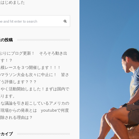
天はじめました
近の投稿
年ぶりにブログ更新！ そろそろ動き出
ます！？
規模レースを３つ開催します！！！
のマラソン大会も次々に中止に！ 皆さ
どう評価します？？？
うやく活動開始しました！まずは国内で
張ります。
きな議論を引き起こしているアメリカの
現場からの発表とは youtubeで何度
削除される理由は？
ーカイブ