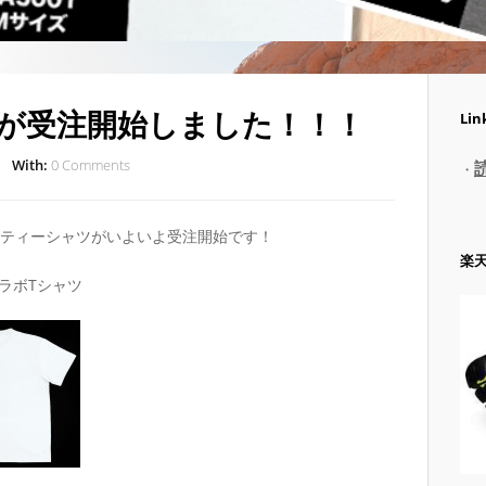
ツが受注開始しました！！！
Lin
With:
0 Comments
・
Nティーシャツがいよいよ受注開始です！
楽
ラボTシャツ