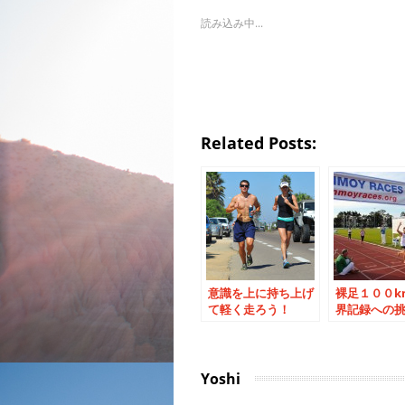
読み込み中...
Related Posts:
意識を上に持ち上げ
裸足１００k
て軽く走ろう！
界記録への
む！
Yoshi