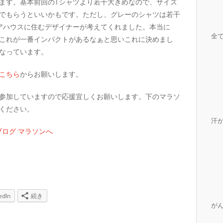
ます。基本前回のTシャツより若干大きめなので、サイズ
でもらうといいかもです。ただし、グレーのシャツは若干
アハウスに住むデザイナーが考えてくれました。本当に
全
これが一番インパクトがあるなぁと思いこれに決めまし
なっています。
こちら
からお願いします。
参加していますので応援宜しくお願いします。下のマラソ
ください。
汗
edIn
続き
が