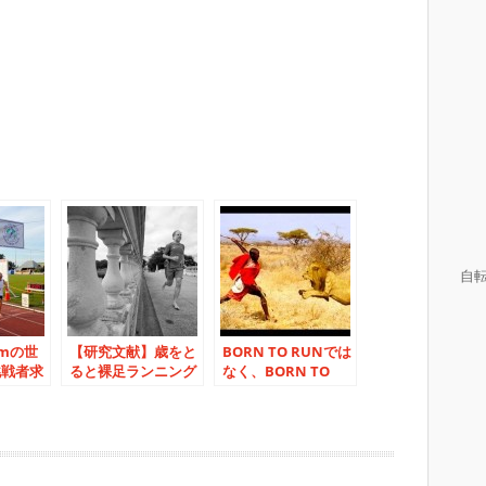
自
mの世
【研究文献】歳をと
BORN TO RUNでは
挑戦者求
ると裸足ランニング
なく、BORN TO
は難しくなる！
STEAL? 人間 VS ライ
オン