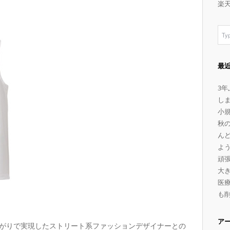
楽
最
3
し
小
秋
ん
よ
頑
大
医療
も
ア
がりで実現したストリート系ファッションデザイナーとの