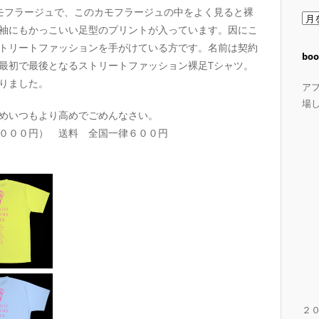
モフラージュで、このカモフラージュの中をよく見ると裸
ア
袖にもかっこいい足型のプリントが入っています。因にこ
ー
トリートファッションを手がけている方です。名前は契約
カ
boo
最初で最後となるストリートファッション裸足Tシャツ。
イ
りました。
ブ
ア
場
めいつもより高めでごめんなさい。
０００円） 送料 全国一律６００円
２