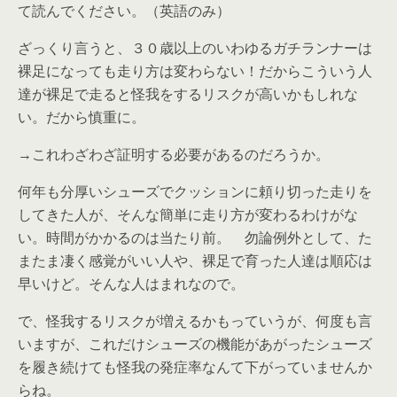
て読んでください。（英語のみ）
ざっくり言うと、３０歳以上のいわゆるガチランナーは
裸足になっても走り方は変わらない！だからこういう人
達が裸足で走ると怪我をするリスクが高いかもしれな
い。だから慎重に。
→これわざわざ証明する必要があるのだろうか。
何年も分厚いシューズでクッションに頼り切った走りを
してきた人が、そんな簡単に走り方が変わるわけがな
い。時間がかかるのは当たり前。 勿論例外として、た
またま凄く感覚がいい人や、裸足で育った人達は順応は
早いけど。そんな人はまれなので。
で、怪我するリスクが増えるかもっていうが、何度も言
いますが、これだけシューズの機能があがったシューズ
を履き続けても怪我の発症率なんて下がっていませんか
らね。