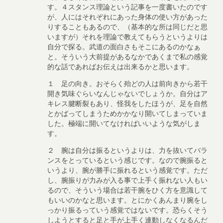
す。４スタンス理論という記事を一度書いたのです
が、人にはそれぞれにあった身体の使い方があった
りすることもあるので、（基本的な所は同じだと思
いますが）それを理論で教えてもらうというよりは
自分で探る。武道の面白さもそこにあるのかなぁ
と。そういう大前提があるなかであくまで私の感覚
的な話であればお伝えは出来るかと思います。
１ 足の向き。おそらく殆どの人は前向きから若干
開き気味ぐらいなんじゃないでしょうか。自分はア
キレス腱断裂もあり、怪我をしたほうが、足を自然
とかばってしまうためかかなり開いてしまっていま
した。極端に開いてなければいいような気がしま
す。
２ 腕は自分は振るというよりは、力を抜いてバラ
ンスをとっているという感じです。なので腕振ると
いうより、腕が勝手に振れるという感覚です。ただ
し、腕振りが力みが入る事で上手く振れない人もい
るので、そういう場合は若干腕をひく方を意識して
もいいのかなと思います。とにかくあんまり腕をし
っかり振るっていう感覚ではないです。恐らくそう
しようとすると足と手が上手く連動しなくなるんだ