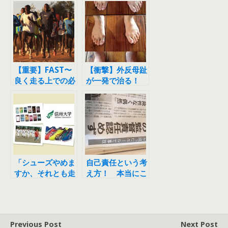
【重要】FAST〜
【衝撃】外反母趾
良く走る上での必
が一発で治る！
要な要素〜 ケニ
ア人のトレーニン
グから学ぼう
「シューズやめま
自己責任という考
すか、それとも走
え方！ 本当にこ
る事やめますか」
れでいいのか？
Previous Post
Next Post