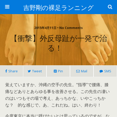
吉野剛の裸足ランニング
2015年4月11日 • No Comments
【衝撃】外反母趾が一発で治
る！
Share
Tweet
Pin
Mail
SMS
覚えていますか、沖縄の空手の先生。“指導”で腰痛、膝
痛などありとあらゆる事を改善させる。この先生の凄い
のはいつもその場で考え、あっちかな、いやこっちか
な？ 的な感じで。あ、これだね。はい、終わり！
今度東京に本当に呼びたいとは思っているのですが、な