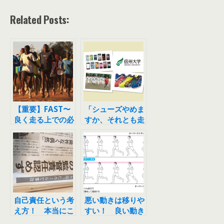
Related Posts:
【重要】FAST〜
「シューズやめま
良く走る上での必
すか、それとも走
要な要素〜 ケニ
る事やめますか」
ア人のトレーニン
グから学ぼう
自己責任という考
悪い動きは移りや
え方！ 本当にこ
すい！ 良い動き
れでいいのか？
の人と一緒に走ろ