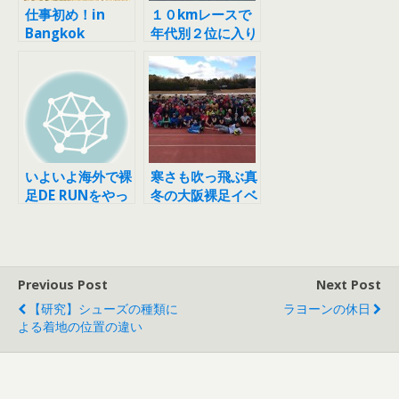
仕事初め！in
１０kmレースで
Bangkok
年代別２位に入り
ました！in
Bangkok
いよいよ海外で裸
寒さも吹っ飛ぶ真
足DE RUNをやっ
冬の大阪裸足イベ
てきます！
ント！
Barefoot
running clinic
in Bangkok!
Previous Post
Next Post
【研究】シューズの種類に
ラヨーンの休日
よる着地の位置の違い