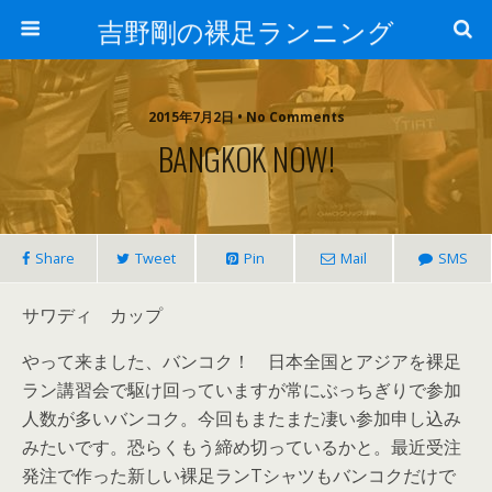
吉野剛の裸足ランニング
2015年7月2日 • No Comments
BANGKOK NOW!
Share
Tweet
Pin
Mail
SMS
サワディ カップ
やって来ました、バンコク！ 日本全国とアジアを裸足
ラン講習会で駆け回っていますが常にぶっちぎりで参加
人数が多いバンコク。今回もまたまた凄い参加申し込み
みたいです。恐らくもう締め切っているかと。最近受注
発注で作った新しい裸足ランTシャツもバンコクだけで