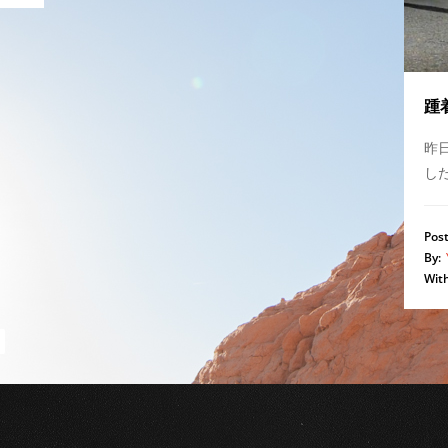
踵
昨
し
Post
By:
With