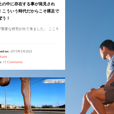
土の中に存在する事が発見され
！こういう時代だからこそ裸足で
ぼう！
び重要な研究が出て来ました。 ここ５
…
ed on:
2015年3月26日
Yoshi
:
11 Comments