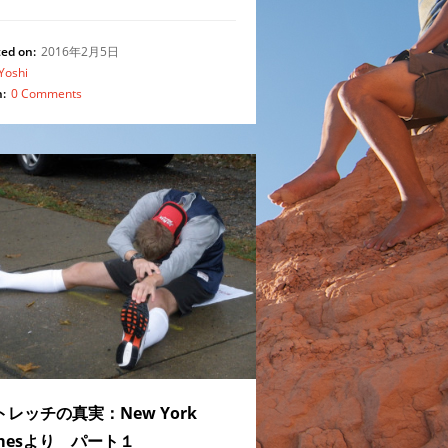
ed on:
2016年2月5日
Yoshi
:
0 Comments
トレッチの真実：New York
imesより パート１