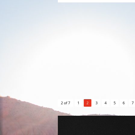
2 of 7
1
2
3
4
5
6
7