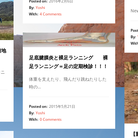
Posted on:
2016年2月6日
By:
Yoshi
Ne
With:
4 Comments
Post
By:
With
着地
足底腱膜炎と裸足ランニング 裸
足ランニング＝足の定期検診！！！
ンニ
体重を支えたり、飛んだり跳ねたりした
時の…
Posted on:
2015年5月21日
By:
Yoshi
With:
0 Comments
【