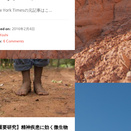
w York Timesの元記事はこ…
ed on:
2016年2月4日
Yoshi
:
6 Comments
重要研究】精神疾患に効く微生物