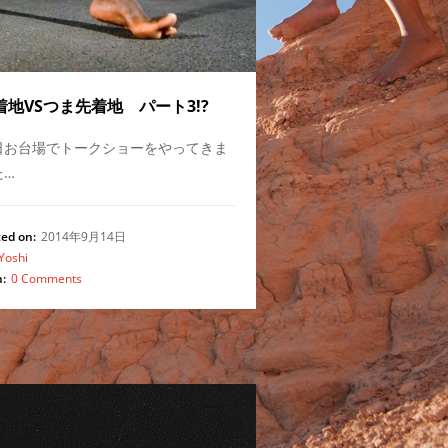
着地VSつま先着地 パート3!?
日お台場でトークショーをやってきま
た…
ed on:
2014年9月14日
Yoshi
:
0 Comments