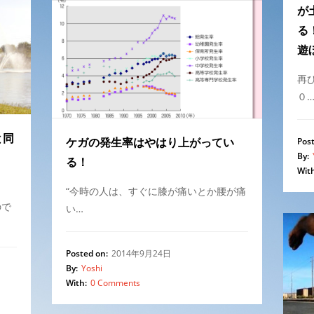
が
る
遊
再
０
と同
ケガの発生率はやはり上がってい
Post
By:
る！
With
“今時の人は、すぐに膝が痛いとか腰が痛
ので
い…
Posted on:
2014年9月24日
By:
Yoshi
With:
0 Comments