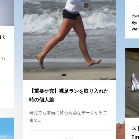
Post
By:
With
無く
半の
【重要研究】裸足ランを取り入れた
時の個人差
研究でも本当に賛否両論なデータが出て
来て…
ス
T