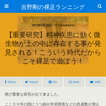
吉野剛の裸足ランニング
2015年3月26日 • 11 Comments
【重要研究】精神疾患に効く微
生物が土の中に存在する事が発
見される！こういう時代だから
こそ裸足で遊ぼう！
Share
Tweet
Pin
Mail
SMS
再び重要な研究が出て来ました。
ここ５０年の間にうつ病や学習障害などの患者数が増え