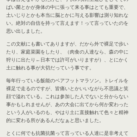
ばい菌とかが身体の中に張って来る事はとても重要で、
土いじりとかも本当に脳とかに与える影響は測り知れな
い。絶対の自信を持って言えます！って言っていたのを
思い出しました。
この文献にも書いてありますが、だから外で裸足で歩い
たり、家庭菜園をしたり、（肉食の人達なら、森の中に
狩りに出たり←日本では許可がいりますが）、とにかく
土に触れる事が大切だっていう事です。
毎年行っている飯能のベアフットマラソン。トレイルを
裸足で走るのですが、皆痛いとかいいながら不思議と笑
顔で溢れている。これは参加した人でないと分からない
事かもしれませんが、あの大会に出てから何か変わった
という人がいるのも、やはり土に直接触れて色々と精神
的に変わる所があるんだなぁと思いました。
とくに何でも抗菌抗菌って言っている人達に是非考えて