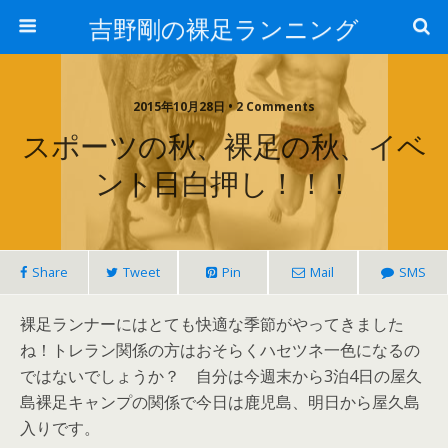
吉野剛の裸足ランニング
2015年10月28日 • 2 Comments
スポーツの秋、裸足の秋、イベ
ント目白押し！！！
Share
Tweet
Pin
Mail
SMS
裸足ランナーにはとても快適な季節がやってきました
ね！トレラン関係の方はおそらくハセツネ一色になるの
ではないでしょうか？ 自分は今週末から3泊4日の屋久
島裸足キャンプの関係で今日は鹿児島、明日から屋久島
入りです。