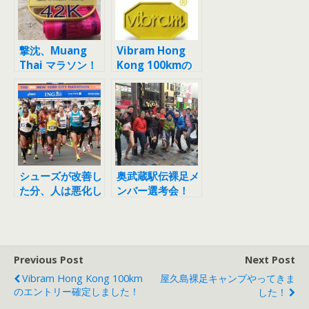
撃沈、Muang
Vibram Hong
Thai マラソン！
Kong 100kmの
エントリー確定し
ました！
シューズが改善し
奥武蔵駅伝裸足メ
た分、人は悪化し
ンバー選考会！
ている！？ フル
申し込み受付開
マラソンタイムの
始 ボランティア
推移より
も同時募集！
Previous Post
Next Post
Vibram Hong Kong 100km
屋久島裸足キャンプやってきま
のエントリー確定しました！
した！