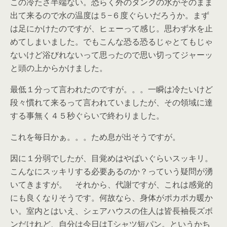
この冷たさ半端ない。恐らく外のタンクの水がそのまま
出て来るので水の温度は５−６度ぐらいだろうか。まず
は足にかけたのですが、ヒェーって感じ。思わず水を止
めてしまいました。でもこんな恐る恐るじゃとてもじゃ
ないけど浴びれないって思ったので思い切ってジャーッ
と頭の上からかけました。
最低１分って言われたのですが。。。一瞬は冷たいけど
段々慣れて来るって言われていましたが、その領域に達
する事無く４５秒ぐらいで終わりました。
これを毎日かぁ。。。ため息が出そうですが。
因に１分弱でしたが、目覚めはやばいぐらいスッキリ。
こんなにスッキリする必要あるのか？っていう疑問が湧
いてきますが。 それから、代謝ですが、これは感覚的
にも良くなりそうです。何故なら、身体がポカポカ暖か
い。室内とはいえ、シェアハウスの住人は皆長袖長ズボ
ンだけれど、自分は今日はTシャツ短パン。というかち