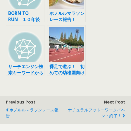
BORN TO
ホノルルマラソン
RUN １０年後
レース報告！
の今 最終章 本
格的に裸足ランの
普及を開始！
サーチエンジン検
裸足で遊ぶ！ 初
索キーワードから
めての幼稚園向け
見えて来る裸足ラ
裸足ラン
ンの現状
Previous Post
Next Post
ホノルルマラソンレース報
ナチュラルフットーワークイベ
告！
ント終了！