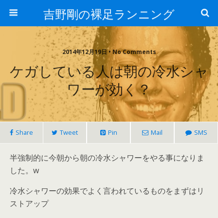
吉野剛の裸足ランニング
2014年12月19日 • No Comments
ケガしている人は朝の冷水シャ
ワーが効く？
Share
Tweet
Pin
Mail
SMS
半強制的に今朝から朝の冷水シャワーをやる事になりま
した。w
冷水シャワーの効果でよく言われているものをまずはリ
ストアップ