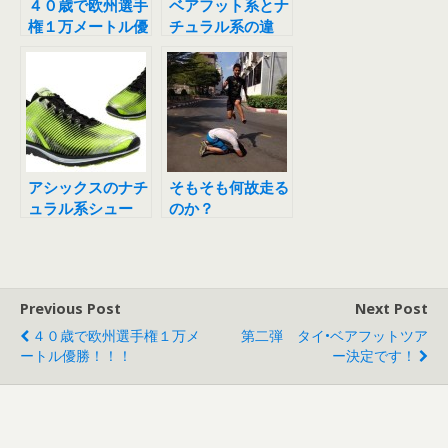
４０歳で欧州選手
ベアフット系とナ
権１万メートル優
チュラル系の違
勝！！！
い？？？
アシックスのナチ
そもそも何故走る
ュラル系シュー
のか？
ズ “ASICS33″
の校正！？w
Previous Post
Next Post
４０歳で欧州選手権１万メ
第二弾 タイ•ベアフットツア
ートル優勝！！！
ー決定です！