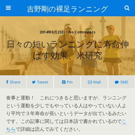
吉野剛の裸足ランニング
2014年8月23日 • No Comments
日々の短いランニングに寿命伸
ばす効果、米研究
Share
Tweet
Pin
Mail
SMS
食事と運動！ これにつきると思いますが、ランニング
という運動を少しでもやっている人はやっていない人よ
り平均で３年寿命が長いというデータが出ているみたい
です。この記事に関しては日本語で書かれているので
こ
ちら
で詳細は読んでみてください。