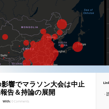
の影響でマラソン大会は中止
Lin
果報告＆持論の展開
・
With:
0 Comments