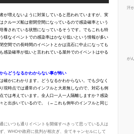
汗
者が増えないように対策していると思われていますが、実
はクルーズ船は密閉空間になっているので感染確率という
培養されている状態になっているそうです。でもこれも特
う様なイベントでの感染率はかなり低いという情報が多い
閉空間での長時間のイベントとかは流石に中止になっても
も感染確率が低いと言われている屋外でのイベントはやる
が
からどうなるかわからない事が怖い
は確かにわかります。どうなるかわからない。でも少なく
り現時点では通常のインフルと大差無しなので、対応も例
点では考えています。全人口一人一人隔離しますか？感染
々と出歩いているので。（←これも例年のインフルと同じ
通にいつも通りイベントを開催すべきって思っている人は
ず、WHOや政府に批判が相次ぎ、全てキャンセルにして