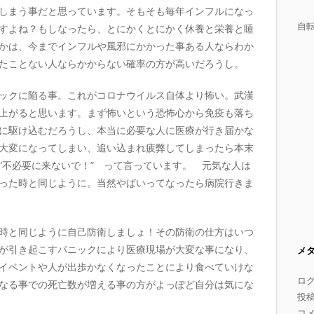
しまう事だと思っています。そもそも毎年インフルになっ
自
すよね？もしなったら、とにかくとにかく休養と栄養と睡
かは、今までインフルや風邪にかかった事ある人ならわか
たことない人ならかからない確率の方が高いだろうし。
ックに陥る事。これがコロナウイルス自体より怖い。武漢
上がると思います。まず怖いという恐怖心から免疫も落ち
に駆け込むだろうし、本当に必要な人に医療が行き届かな
大変になってしまい、追い込まれ疲弊してしまったら本末
“不必要に来ないで！” って言っています。 元気な人は
った時と同じように。当然やばいってなったら病院行きま
時と同じように自己防衛しましょ！その防衛の仕方はいつ
が引き起こすパニックにより医療現場が大変な事になり、
メ
イベントや人が出歩かなくなったことにより食べていけな
ロ
なる事での死亡数が増える事の方がよっぽど自分は気にな
投
コ