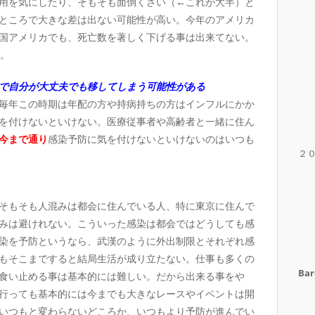
用を気にしたり、そもそも面倒くさい（←これが大半）と
ところで大きな差は出ない可能性が高い。今年のアメリカ
国アメリカでも、死亡数を著しく下げる事は出来てない。
）。
で自分が大丈夫でも移してしまう可能性がある
毎年この時期は年配の方や持病持ちの方はインフルにかか
を付けないといけない。医療従事者や高齢者と一緒に住ん
今まで通り
感染予防に気を付けないといけないのはいつも
２
そもそも人混みは都会に住んでいる人、特に東京に住んで
みは避けれない。こういった感染は都会ではどうしても感
染を予防というなら、武漢のように外出制限とそれぞれ感
もそこまですると結局生活が成り立たない。仕事も多くの
Bar
食い止める事は基本的には難しい。だから出来る事をや
行っても基本的には今までも大きなレースやイベントは開
いつもと変わらないどころか、いつもより予防が進んでい