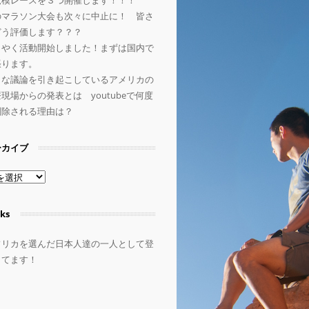
規模レースを３つ開催します！！！
のマラソン大会も次々に中止に！ 皆さ
どう評価します？？？
うやく活動開始しました！まずは国内で
張ります。
きな議論を引き起こしているアメリカの
現場からの発表とは youtubeで何度
削除される理由は？
ーカイブ
ks
フリカを選んだ日本人達の一人として登
してます！