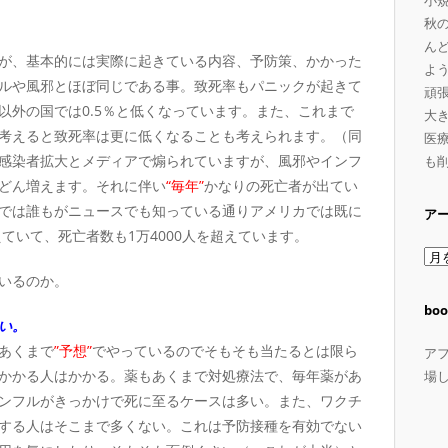
小
秋
ん
が、基本的には実際に起きている内容、予防策、かかった
よ
ルや風邪とほぼ同じである事。致死率もパニックが起きて
頑
以外の国では0.5％と低くなっています。また、これまで
大
考えると致死率は更に低くなることも考えられます。（同
医療
感染者拡大とメディアで煽られていますが、風邪やインフ
も
どん増えます。それに伴い
“毎年”
かなりの死亡者が出てい
では誰もがニュースでも知っている通りアメリカでは既に
ア
えていて、死亡者数も1万4000人を超えています。
ア
ー
いるのか。
カ
boo
い。
イ
ブ
あくまで
”予想”
でやっているのでそもそも当たるとは限ら
ア
かかる人はかかる。薬もあくまで対処療法で、毎年薬があ
場
ンフルがきっかけで死に至るケースは多い。また、ワクチ
する人はそこまで多くない。これは予防接種を有効でない