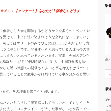
楽
りやめに！【アンケート】あなたが主催者ならどうす
主催者なら大会を開催するかどうか？今多くのイベントや
を受けて、中止に追い込まれそうな空気になってきていま
き、もしくはエリートのみでやるのはしょうが無いという意
は０に等しいです。開催すべきと思っている人達も今の世
はしずらいと思っていると思います。実際、今回のアンケ
楽
560人中（2月19日8時現在）131人、中国渡航者を除い
かなり近い状態での開催も31人いる事を考えれば世の中に
思っていることの数字がかけ離れている事が分かると思い
最
ています。その理由を書こうと思います。
3
んだ人たちも決して感染拡大して欲しいわけでもなく、自
し
また決してコロナウイルスが大した事がないとか言ってい