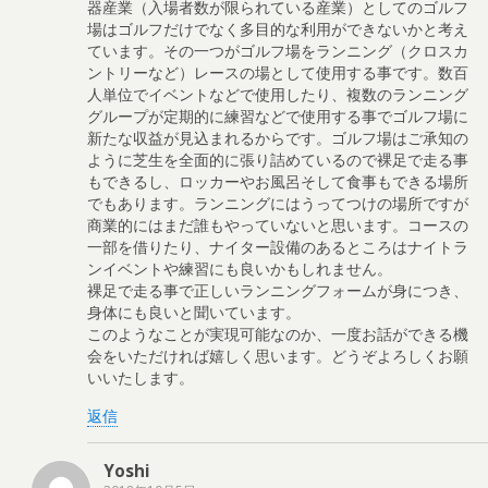
器産業（入場者数が限られている産業）としてのゴルフ
場はゴルフだけでなく多目的な利用ができないかと考え
ています。その一つがゴルフ場をランニング（クロスカ
ントリーなど）レースの場として使用する事です。数百
人単位でイベントなどで使用したり、複数のランニング
グループが定期的に練習などで使用する事でゴルフ場に
新たな収益が見込まれるからです。ゴルフ場はご承知の
ように芝生を全面的に張り詰めているので裸足で走る事
もできるし、ロッカーやお風呂そして食事もできる場所
でもあります。ランニングにはうってつけの場所ですが
商業的にはまだ誰もやっていないと思います。コースの
一部を借りたり、ナイター設備のあるところはナイトラ
ンイベントや練習にも良いかもしれません。
裸足で走る事で正しいランニングフォームが身につき、
身体にも良いと聞いています。
このようなことが実現可能なのか、一度お話ができる機
会をいただければ嬉しく思います。どうぞよろしくお願
いいたします。
返信
Yoshi