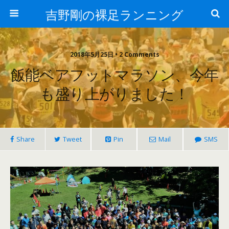
吉野剛の裸足ランニング
2018年5月25日 • 2 Comments
飯能ベアフットマラソン、今年
も盛り上がりました！
Share
Tweet
Pin
Mail
SMS