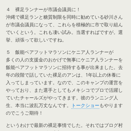
４ 裸足ランナーが市議会議員に！
沖縄で裸足ランと糖質制限を同時に勧めている砂川さん
が市議会議員になって、これらを積極的に市で取り組ん
でいくという。これも凄い試み。当選すればですが。選
挙、頑張って欲しいですね。
５ 飯能ベアフットマラソンにケニア人ランナーが
多くの人の支援金のおかげで無事にケニア人ランナーを
飯能ベアフットマラソンに招待する事が出来ました。去
年の段階で話していた裸足のアンは、1年以上の休養に
入ってしまっています。なので、このキャンプの運営を
やっており、また選手としてもメキシコでプロで活躍し
ていたチャールズがやってきます。彼のランニング人
生、本当に波乱万丈なんです。
トークショー
もやります
のでこうご期待！
というわけで最新の裸足事情でした。それではブログ村