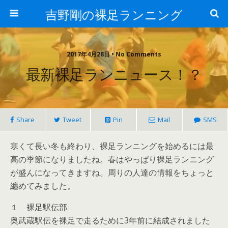
吉野剛の裸足ランニング
2017年4月28日 • No Comments
最新裸足ランニュース！？
Share
Tweet
Pin
Mail
SMS
寒くて長い冬も終わり、裸足ランニングを始めるには最
高の季節になりましたね。春はやっぱり裸足ランニング
が盛んになってきますね。周りの人達の情報をちょっと
纏めてみました。
１ 裸足駅伝部
奥武蔵駅伝を裸足で走るために3年前に結成されました