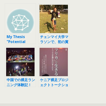
My Thesis
チェンマイ大学マ
"Potential
ラソンで、初の賞
Benefits of
金ゲット！
Barefoot
Running"
Completed
中国での裸足ラン
ケニア裸足プロジ
ニング体験記！
ェクトトークショ
ーSPECIAL! ＆
『アフリカで生き
る』が明日出版！