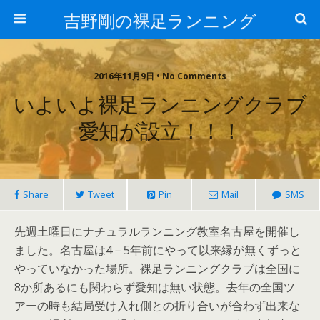
吉野剛の裸足ランニング
2016年11月9日 • No Comments
いよいよ裸足ランニングクラブ
愛知が設立！！！
Share
Tweet
Pin
Mail
SMS
先週土曜日にナチュラルランニング教室名古屋を開催し
ました。名古屋は4－5年前にやって以来縁が無くずっと
やっていなかった場所。裸足ランニングクラブは全国に
8か所あるにも関わらず愛知は無い状態。去年の全国ツ
アーの時も結局受け入れ側との折り合いが合わず出来な