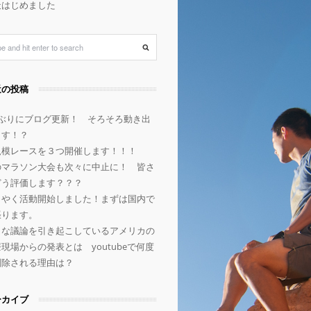
天はじめました
近の投稿
年ぶりにブログ更新！ そろそろ動き出
ます！？
規模レースを３つ開催します！！！
のマラソン大会も次々に中止に！ 皆さ
どう評価します？？？
うやく活動開始しました！まずは国内で
張ります。
きな議論を引き起こしているアメリカの
現場からの発表とは youtubeで何度
削除される理由は？
ーカイブ