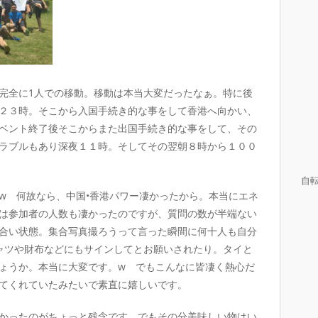
完全に1人での移動。移動は本当大変だったなぁ。特に後
２３時。そこから入国手続き的な事をして香港へ向かい、
ベント終了後そこからまた出国手続き的な事をして、その
ラブルもあり深夜１１時。そしてその翌朝８時から１００
自
w 何故なら、中国•香港パワー凄かったから。本当にエネ
は参加者の人数も凄かったのですが、質問の数が半端ない
合い状態。集合写真撮ろうって言った瞬間に何十人も自分
ャツや財布などにもサインしてとお願いされたり。タイと
ょうか。本当に大変です。w でもこんなに皆凄く熱心だ
てくれていたみたいで素直に嬉しいです。
かったのがちょっと残念です。でもその分美味しい物はい