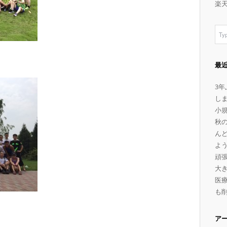
楽
最
3
し
小
秋
ん
よ
頑
大
医療
も
ア