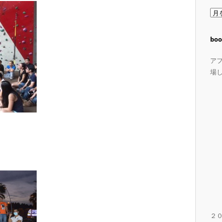
ア
ー
カ
boo
イ
ブ
ア
場
２