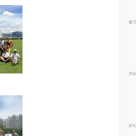
全
汗
が