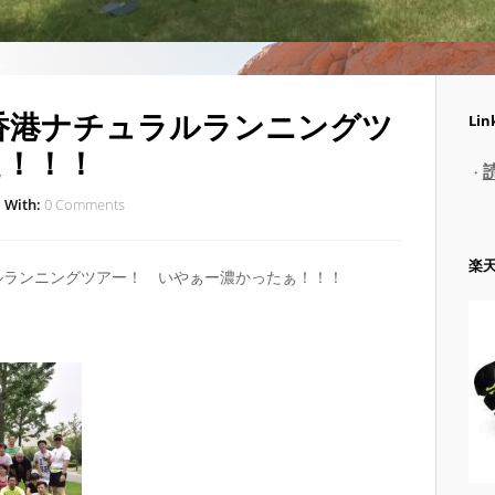
香港ナチュラルランニングツ
Lin
た！！！
・
With:
0 Comments
楽
ルランニングツアー！ いやぁー濃かったぁ！！！