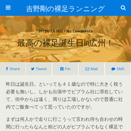
吉野剛の裸足ランニング
2015年7月30日 • No Comments
最高の裸足誕生日in広州！
Share
Tweet
Pin
Mail
SMS
昨日は誕生日。といっても４１歳なので特に大きく祝う
必要も無いし、しかも出張中でビブラム社に滞在してい
て、街中からは遠く、周りは工場しかないので普通に社
内でご飯食べてって思っていたのですが。
まずは何人かで走りに行こうって言われ待ち合わせの時
間に行ったらなんと殆どの人がビブラムでもなく裸足で