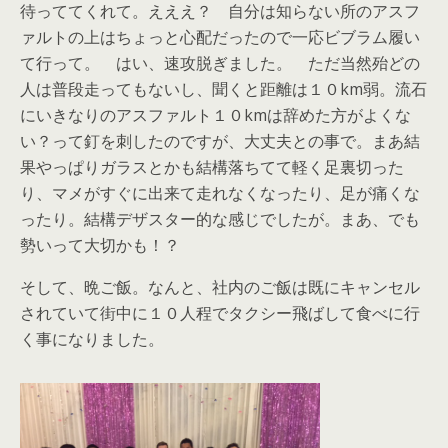
待っててくれて。えええ？ 自分は知らない所のアスフ
ァルトの上はちょっと心配だったので一応ビブラム履い
て行って。 はい、速攻脱ぎました。 ただ当然殆どの
人は普段走ってもないし、聞くと距離は１０km弱。流石
にいきなりのアスファルト１０kmは辞めた方がよくな
い？って釘を刺したのですが、大丈夫との事で。まあ結
果やっぱりガラスとかも結構落ちてて軽く足裏切った
り、マメがすぐに出来て走れなくなったり、足が痛くな
ったり。結構デザスター的な感じでしたが。まあ、でも
勢いって大切かも！？
そして、晩ご飯。なんと、社内のご飯は既にキャンセル
されていて街中に１０人程でタクシー飛ばして食べに行
く事になりました。