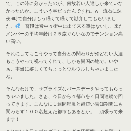
で、この時に分かったのが、何故若い人達しか来ていな
かったのか。こういう事だったんですね。w 流石に深
夜3時で自分はもう眠くて眠くて勘弁してもらいまし
た。
普段は皆中々街中に出て来る事はないし、来た
メンバーの平均年齢は２５歳ぐらいなのでテンション高
い高い。
それにしてもこうやって自分との関わりが殆どない人達
もこうやって祝ってくれて、しかも異国の地で。いや
ぁ、本当に嬉しくてちょっとウルウルしちゃいました
ね。
そんなわけで、サプライズなバースデーをやってもらっ
ちゃいました。さぁ、今日から４都市を４日間連続で回
ってきます。こんなに１週間程度と超短い告知期間にも
関わらず１００名超えた都市もあるとか。 頑張って来
ます！