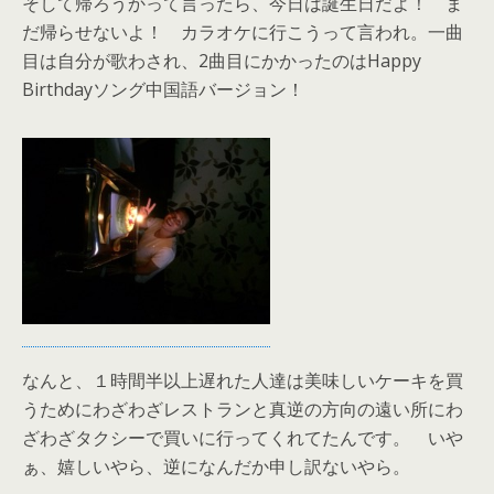
そして帰ろうかって言ったら、今日は誕生日だよ！ ま
だ帰らせないよ！ カラオケに行こうって言われ。一曲
目は自分が歌わされ、2曲目にかかったのはHappy
Birthdayソング中国語バージョン！
なんと、１時間半以上遅れた人達は美味しいケーキを買
うためにわざわざレストランと真逆の方向の遠い所にわ
ざわざタクシーで買いに行ってくれてたんです。 いや
ぁ、嬉しいやら、逆になんだか申し訳ないやら。