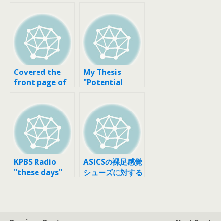
Covered the
My Thesis
front page of
"Potential
Wall Street
Benefits of
Journal
Barefoot
Running"
Completed
KPBS Radio
ASICSの裸足感覚
"these days"
シューズに対する
論議がさらに続
く。。。