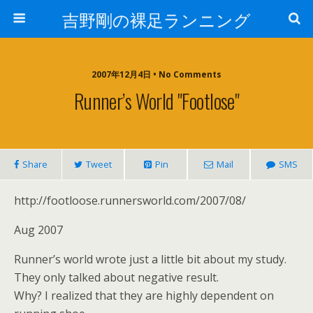
吉野剛の裸足ランニング
2007年12月4日 • No Comments
Runner’s World "footlose"
Share
Tweet
Pin
Mail
SMS
http://footloose.runnersworld.com/2007/08/
Aug 2007
Runner’s world wrote just a little bit about my study.
They only talked about negative result.
Why? I realized that they are highly dependent on