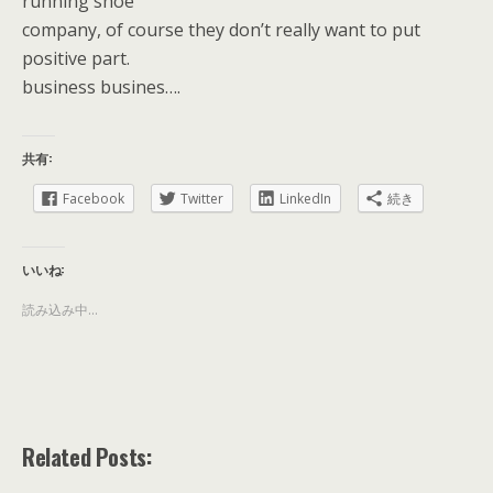
running shoe
company, of course they don’t really want to put
positive part.
business busines….
共有:
Facebook
Twitter
LinkedIn
続き
いいね:
読み込み中...
Related Posts: