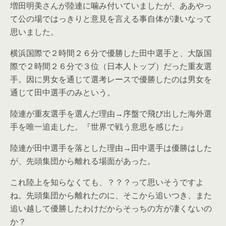
増田明美さんが陸連に噛み付いていましたが、ああやっ
て公の場ではっきりと意見を言える事自体が凄いなって
思いました。
横浜国際で２時間２６分で優勝した田中選手と、大阪国
際で２時間２６分で３位（日本人トップ）だった重友選
手。因に男女を通じて選考レースで優勝したのは男女を
通じて田中選手のみという。
陸連が重友選手を選んだ理由→序盤で飛び出した海外選
手を唯一追走した。『世界で戦う意思を感じた』
陸連が田中選手を落とした理由→田中選手は優勝はした
が、先頭集団から離れる場面があった。
これ陸上を知らなくても、？？？って思いそうですよ
ね。先頭集団から離れたのに、そこから追いつき、また
追い越して優勝したわけだからそっちの方が凄くないの
か？