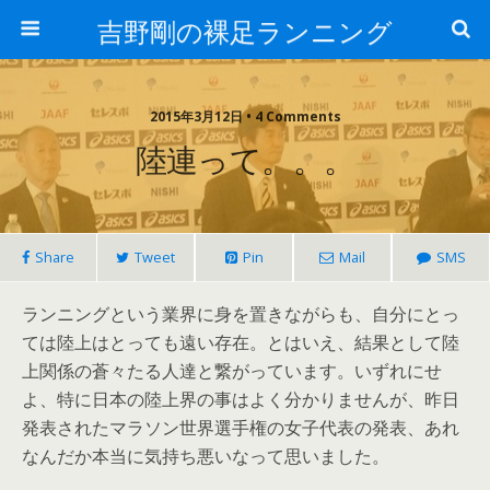
吉野剛の裸足ランニング
2015年3月12日 • 4 Comments
陸連って。。。
Share
Tweet
Pin
Mail
SMS
ランニングという業界に身を置きながらも、自分にとっ
ては陸上はとっても遠い存在。とはいえ、結果として陸
上関係の蒼々たる人達と繋がっています。いずれにせ
よ、特に日本の陸上界の事はよく分かりませんが、昨日
発表されたマラソン世界選手権の女子代表の発表、あれ
なんだか本当に気持ち悪いなって思いました。