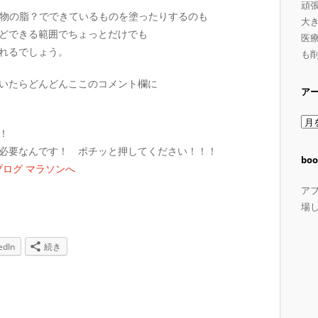
頑
う動物の脂？でできているものを塗ったりするのも
大
どできる範囲でちょっとだけでも
医療
れるでしょう。
も
いたらどんどんここのコメント欄に
ア
ア
！
ー
必要なんです！ ポチッと押してください！！！
カ
boo
イ
ブ
ア
場
edIn
続き