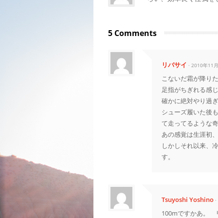
5 Comments
リバサイ
· 2010年11
こないだ霜が降りた
足指がちぎれる感
確かに絶対やり過
シューズ履いた後
て走ってるような
あの感覚は生涯初、
しかしそれ以来、冷
す。
Tsuyoshi Yoshino
100mですかあ。