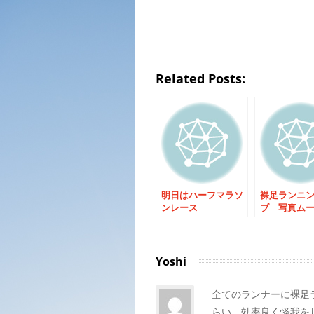
Related Posts:
明日はハーフマラソ
裸足ランニ
ンレース
ブ 写真ム
成しました
Yoshi
全てのランナーに裸足
らい、効率良く怪我を