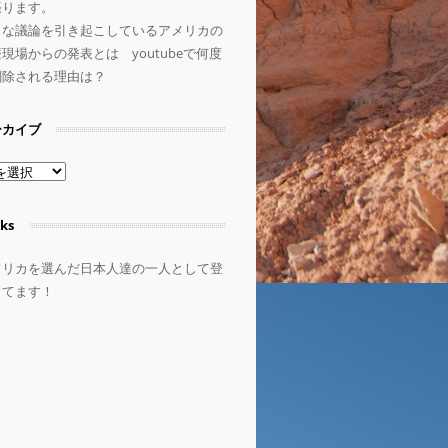
張ります。
きな議論を引き起こしているアメリカの
現場からの発表とは youtubeで何度
削除される理由は？
ーカイブ
ks
フリカを選んだ日本人達の一人として登
してます！