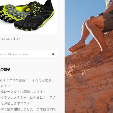
天はじめました
近の投稿
年ぶりにブログ更新！ そろそろ動き出
ます！？
規模レースを３つ開催します！！！
のマラソン大会も次々に中止に！ 皆さ
どう評価します？？？
うやく活動開始しました！まずは国内で