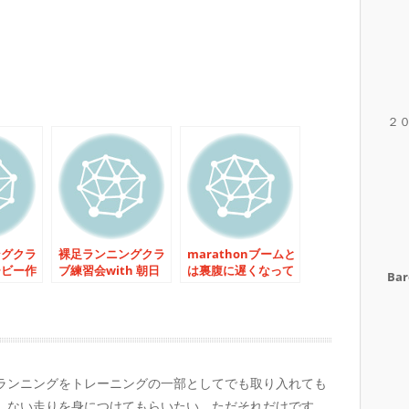
２
ングクラ
裸足ランニングクラ
marathonブームと
ービー作
ブ練習会with 朝日
は裏腹に遅くなって
Bar
！
系列
いくマラソンタイム
ランニングをトレーニングの一部としてでも取り入れても
しない走りを身につけてもらいたい。ただそれだけです。