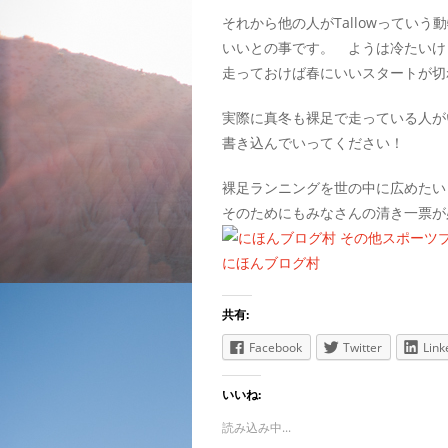
それから他の人がTallowってい
いいとの事です。 ようは冷たいけ
走っておけば春にいいスタートが切
実際に真冬も裸足で走っている人が
書き込んでいってください！
裸足ランニングを世の中に広めたい
そのためにもみなさんの清き一票が
にほんブログ村
共有:
Facebook
Twitter
Link
いいね:
読み込み中...