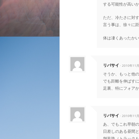
する可能性が高い
ただ、冷たさに対
言う事は、徐々に
体は凄くあったか
リバサイ
· 2010年11
そうか、もっと他
でも距離を伸ばす
足裏、特にフォアか
リバサイ
· 2010年11
あ、でもこれ早朝
日差しのある昼間
舗装路（トラック