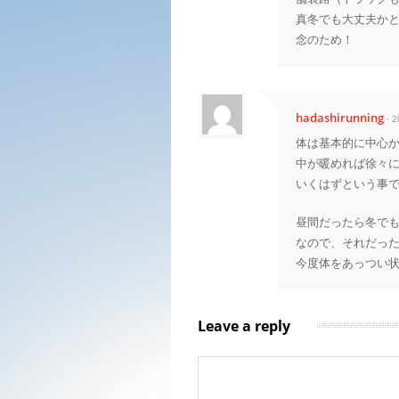
真冬でも大丈夫か
念のため！
hadashirunning
· 
体は基本的に中心
中が暖めれば徐々
いくはずという事
昼間だったら冬で
なので、それだっ
今度体をあっつい
Leave a reply