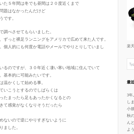
いた５年間は冬でも昼間は２０度近くまで
問題はなかったんだけど
うです。
で調べさせてもらいました。
、ずっと裸足ランニングをアメリカで広めて来た人です。
楽
。個人的にも何度か電話やメールでやりとりしていまし
いるのですが、３０年近く凄い寒い地域に住んでいて
。基本的に可能みたいです。
最
は温かくして始める事。
ていこうとするのでしばらくは
3
ったまったら足もあったかくなるとの
し
きて感覚がなくなりそうだったら
小
秋
めないので逆にやりすぎないように
ん
ありました。
よ