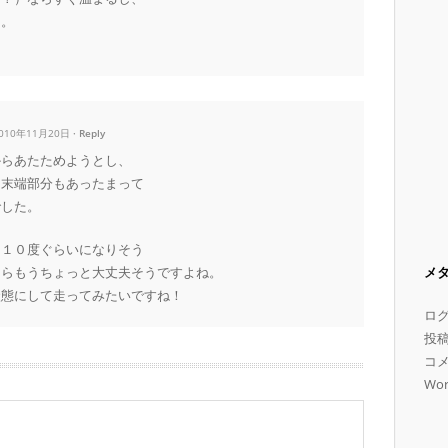
と。
2010年11月20日
Reply
からあたためようとし、
に末端部分もあったまって
でした。
も１０度ぐらいになりそう
たらもうちょっと大丈夫そうですよね。
メ
状態にして走ってみたいですね！
ロ
投
コ
Wor