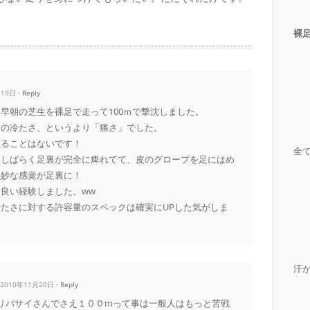
裸
月19日
Reply
早朝の芝生を裸足で走って100ｍで撃沈しました。
じの冷たさ、というより「痛さ」でした。
ぎることはないです！
全
もしばらく足裏が完全に痺れてて、皮のグローブを足にはめ
奇妙な感覚が足裏に！
良い経験しました。ww
たさに対する許容量のスペックは確実にUPした気がしま
汗
· 2010年11月20日
Reply
 リバサイさんでさえ１００mって事は一般人はもっと苦戦