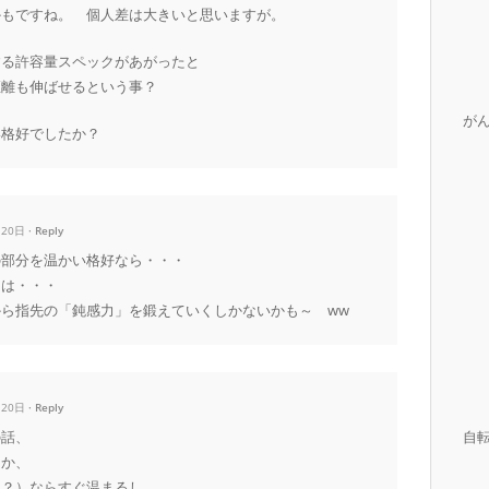
かもですね。 個人差は大きいと思いますが。
する許容量スペックがあがったと
距離も伸ばせるという事？
が
い格好でしたか？
月20日
Reply
の部分を温かい格好なら・・・
には・・・
ら指先の「鈍感力」を鍛えていくしかないかも～ ww
月20日
Reply
の話、
自
とか、
も？）ならすぐ温まるし、