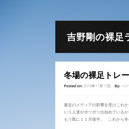
吉野剛の裸足
冬場の裸足トレ
Posted on:
2010年11月17日
By:
Yosh
最近のメディアの影響を受けこれか
いう人達がポツポツ出始めているが
もう既に１１月後半。 これから