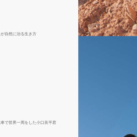
んが自然に治る生き方
転車で世界一周をした小口良平君