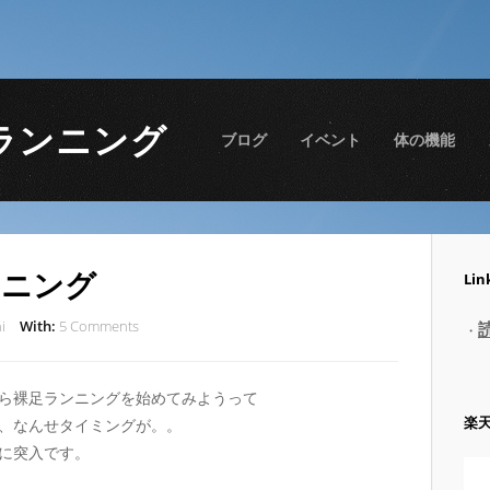
ランニング
ブログ
イベント
体の機能
ーニング
Lin
i
With:
5 Comments
・
ら裸足ランニングを始めてみようって
楽
、なんせタイミングが。。
冬に突入です。