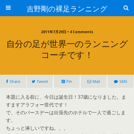
吉野剛の裸足ランニング
2011年7月29日 • 4 Comments
自分の足が世界一のランニング
コーチです！
Share
Tweet
Pin
Mail
SMS
本題に入る前に、今日は誕生日！37歳になりました。ま
すますアラフォー世代です！
で、そのバースデーは出張先のホテルで一人で過ごしま
す。
ちょっと淋しいですね。。。