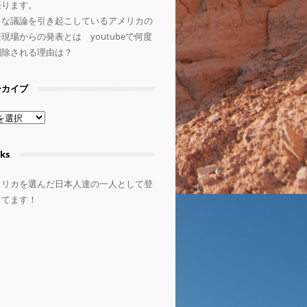
張ります。
きな議論を引き起こしているアメリカの
現場からの発表とは youtubeで何度
削除される理由は？
ーカイブ
ks
フリカを選んだ日本人達の一人として登
してます！