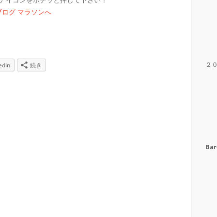
２
edIn
続き
Bar