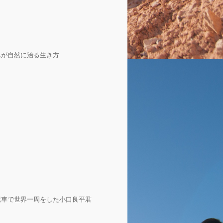
んが自然に治る生き方
転車で世界一周をした小口良平君