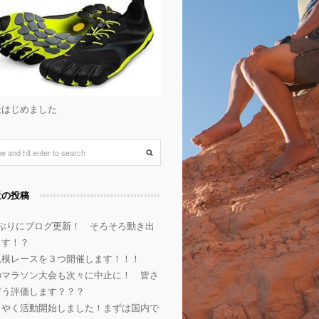
天はじめました
近の投稿
年ぶりにブログ更新！ そろそろ動き出
ます！？
規模レースを３つ開催します！！！
のマラソン大会も次々に中止に！ 皆さ
どう評価します？？？
うやく活動開始しました！まずは国内で