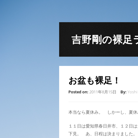
吉野剛の裸足
お盆も裸足！
Posted on:
2011年8月15日
By:
Yoshi
本当なら夏休み。 しかーし、夏休
１１日は愛知県春日井市、１２日は
下見。 あ、日程は決まりました。