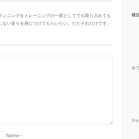
裸
ランニングをトレーニングの一部としてでも取り入れても
しない走りを身につけてもらいたい。ただそれだけです。
全
汗
Name
*