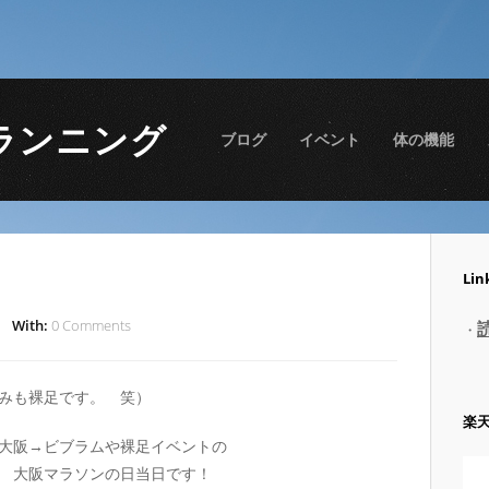
ランニング
ブログ
イベント
体の機能
Lin
With:
0 Comments
・
みも裸足です。 笑）
楽
大阪→ビブラムや裸足イベントの
 大阪マラソンの日当日です！