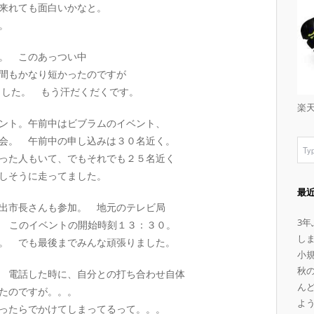
来れても面白いかなと。
。
。 このあっつい中
間もかなり短かったのですが
張りました。 もう汗だくだくです。
楽
ント。午前中はビブラムのイベント、
会。 午前中の申し込みは３０名近く。
った人もいて、でもそれでも２５名近く
しそうに走ってました。
最
出市長さんも参加。 地元のテレビ局
3
。 このイベントの開始時刻１３：３０。
し
。 でも最後までみんな頑張りました。
小
秋
 電話した時に、自分との打ち合わせ自体
ん
たのですが。。。
よ
ったらでかけてしまってるって。。。