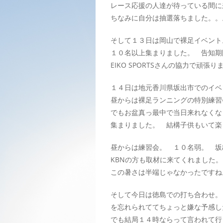
レース応援の人達が待っている間に
ちなみに自分は抽選落ちました。。
そして１３日は岡山で裸足イベント
１０名以上集まりました。 告知期
EIKO SPORTSさんの協力で頑
１４日は地元香川県坂出市でのイベ
昼からは裸足ランニングの特別練習
でもお盆真っ最中で当日来れなくな
集まりました。 結構子供もいて楽
昼からは練習会。 １０名弱。 坂
KBNの方も取材に来てくれました
この暑さは半端じゃなかったですね
そして今日は徳島での打ち合わせ。
を忘れられててちょっと嫌な予感し
でも結局１４時ならって言われて行