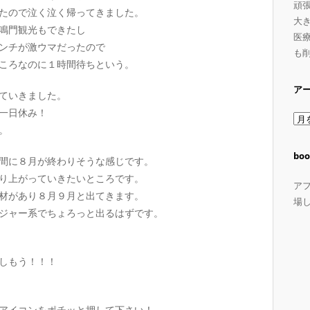
頑
たので泣く泣く帰ってきました。
大
鳴門観光もできたし
医療
ンチが激ウマだったので
も
ころなのに１時間待ちという。
ア
ぎていきました。
一日休み！
ア
。
ー
カ
boo
間に８月が終わりそうな感じです。
イ
り上がっていきたいところです。
ブ
ア
材があり８月９月と出てきます。
場
ジャー系でちょろっと出るはずです。
しもう！！！
アイコンをポチッと押して下さい！