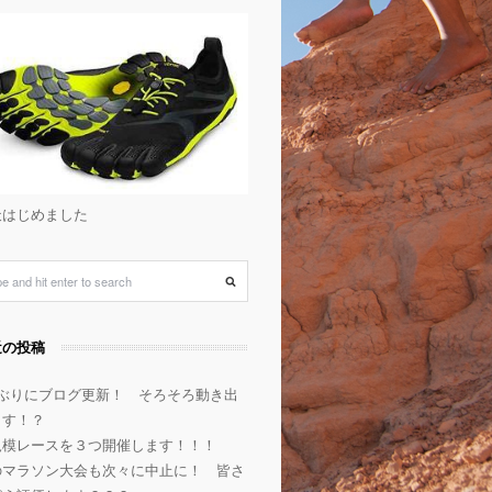
天はじめました
近の投稿
年ぶりにブログ更新！ そろそろ動き出
ます！？
規模レースを３つ開催します！！！
のマラソン大会も次々に中止に！ 皆さ