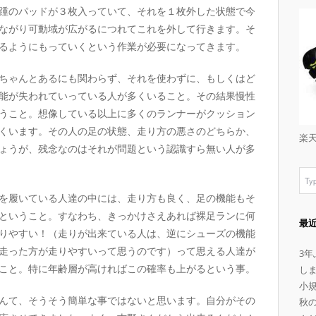
踵のパッドが３枚入っていて、それを１枚外した状態で今
ながり可動域が広がるにつれてこれを外して行きます。そ
るようにもっていくという作業が必要になってきます。
ちゃんとあるにも関わらず、それを使わずに、もしくはど
能が失われていっている人が多くいること。その結果慢性
うこと。想像している以上に多くのランナーがクッション
くいます。その人の足の状態、走り方の悪さのどちらか、
楽
ょうが、残念なのはそれが問題という認識すら無い人が多
を履いている人達の中には、走り方も良く、足の機能もそ
ということ。すなわち、きっかけさえあれば裸足ランに何
最
りやすい！（走りが出来ている人は、逆にシューズの機能
走った方が走りやすいって思うのです）って思える人達が
3
こと。特に年齢層が高ければこの確率も上がるという事。
し
小
んて、そうそう簡単な事ではないと思います。自分がその
秋