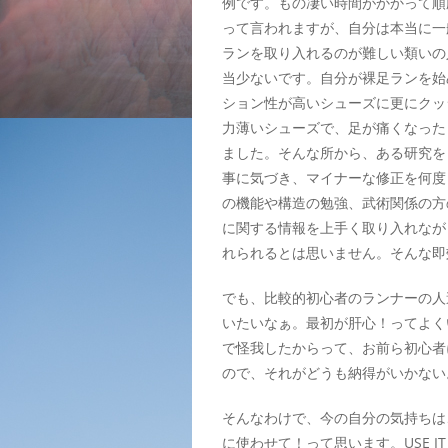
例です。もの凄い時間がかかって順
って言われますが、自分は本当に一
ランを取り入れるのが難しい類いの
当少ないです。自分が裸足ランを始
ション性が高いシューズに更にクッ
力薄いシューズで、足が痛くなった
ました。そんな所から、ある研究を
事に気づき、マイナーな修正を何度
の機能や構造の勉強、武術関係の方
に関する情報を上手く取り入れなが
れられるとは思いません。そんな即
でも、比較的初心者のランナーの人
いたいなぁ。最初が肝心！ってよく
で怪我したからって、お前ら初心者
ので、それがどうも納得がいかない
そんなわけで、今の自分の気持ちは
に使わせて！って思います。USE IT