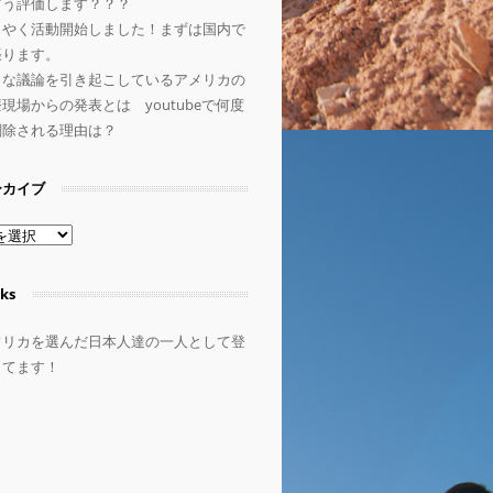
どう評価します？？？
うやく活動開始しました！まずは国内で
張ります。
きな議論を引き起こしているアメリカの
現場からの発表とは youtubeで何度
削除される理由は？
ーカイブ
ks
フリカを選んだ日本人達の一人として登
してます！