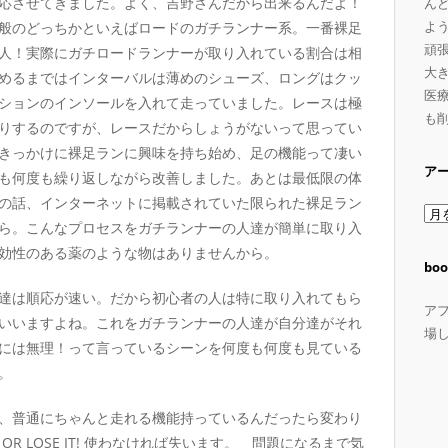
応させてきました。よく、吉野さんだから出来るんだよ！
ん
よ
般のどっちかといえばロードのガチランナー系。一番裸足
頑
人！実際にガチロードランナーが取り入れている割合は相
大
めるまではインターバルは薄めのシューズ、ロングはクッ
医療
ションのインソールを入れて走っていました。レースは極
も
りするのですが、レースだからしょうがないって思ってい
きっかけに裸足ランに興味を持ち始め、足の機能って凄い
ア
も何度も繰り返しながら改善しました。あとは最低限の体
の話、インターネットに掲載されていた限られた裸足ラン
ア
ら。こんなプロセスをガチランナーの人達が簡単に取り入
ー
効性のある薬のような物はありませんから。
カ
boo
イ
達は順応が速い。だから初心者の人は特に取り入れてもら
ブ
ア
いいますよね。これをガチランナーの人達が自分達がそれ
場
には無理！って言っているシーンを何度も何度も見ている
。
、普通にちゃんと走れる機能持っているんだったら変わり
 OR LOSE IT! 使わなければ失います。 問題になるまで気