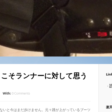
らこそランナーに対して思う
Lin
・
With:
0 Comments
楽
ないと今はまだ歩けません。元々踵が上がっているブーツ