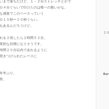
いまで落ちたけど、１－２分ストレッチとかで
ロ４分ぐらいで行けたのは唯一の救いかな。
な感覚でこのペースっていう
ロ１５秒ー２０秒ぐらい。
もあるんだろうけど。
２
れを２倍したら２時間５２分。
実的な目標になりそうです。
時間２０分以内で走れるように
突きつけられたレースに
年半ぶり。
Bar
所。