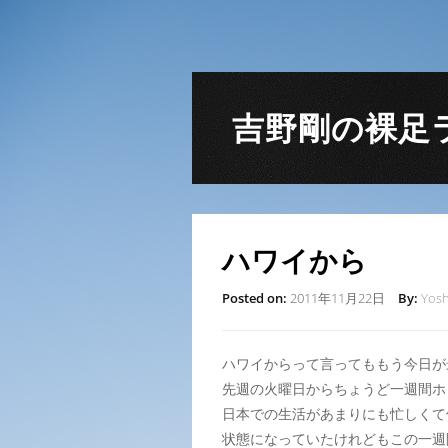
吉野剛の裸足
ハワイから
Posted on:
2011年11月22日
By:
Yosh
ハワイからって言ってももう今日が
先週の火曜日からちょうど一週間ホ
日本での生活があまりにも忙しくて
状態になっていたけれどもこの一週