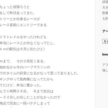
頑
ちょっと頑張ろうと
大
をして昨日走ってきた。
医療
も
トリーとか出来るレースが
レース直前にエントリーできる
ア
トラトレイルをやったけれども
ア
本当にレースとか出なくなってたし。
ー
ｋｍの駅伝は９月に出たけど）
カ
boo
イ
ｍまで。 その２倍近く走る。
ブ
ア
始めるから今のハーフマラソンの
場
でのタイムの目安になるかなって思って走りました。
キングやって筋肉痛になってたから
てたけど、本当に重かった。
んで１時間２６分。 今まで自分は
～２２分しか出したことがなかったので
地点で完全に一回バテテしまって