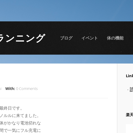
ランニング
ブログ
イベント
体の機能
Lin
i
With:
0 Comments
・
最終日です。
楽
ノルルに来てました。
体がかなり電池切れな
間で一気にフル充電に