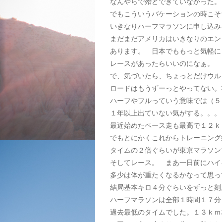
なんやらで殆どできていなかった。
でもこういうバケーションの時こそ
いきなりハーフマラソンに申し込み
まだまだアメリカはいきなりのエン
あります。 日本でももっと気軽に
レースがあったらいいのになぁ。
で、気づいたら、ちょっとだけウル
ロードはもうずーっとやってない。
ハーフやフルっていう意味では（５
１年以上出ていない気がする。。。
最近始めたペース走も最高で１２ｋ
でもとにかくこれからトレーニング
タイムの２倍ぐらいが東京マラソン
そしてレース。 まあ一日前にハイ
多少は体が重たくなるかなって思っ
結局基本キロ４分ぐらいをずっと刻
ハーフマラソンは全部１時間１７分
過去最低のタイムでした。１３ｋｍ