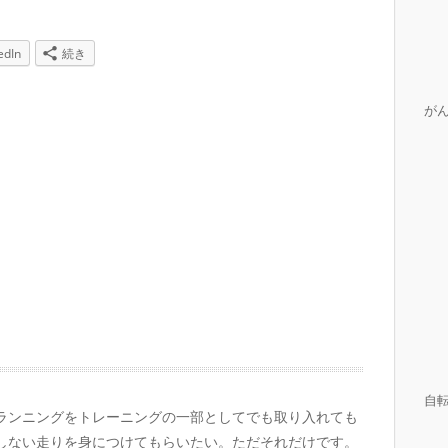
edIn
続き
が
自
ランニングをトレーニングの一部としてでも取り入れても
しない走りを身につけてもらいたい。ただそれだけです。