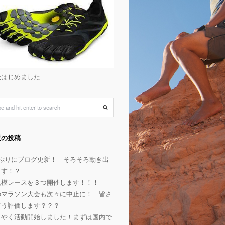
天はじめました
近の投稿
年ぶりにブログ更新！ そろそろ動き出
ます！？
規模レースを３つ開催します！！！
のマラソン大会も次々に中止に！ 皆さ
どう評価します？？？
うやく活動開始しました！まずは国内で