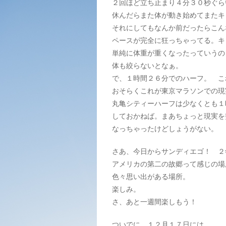
２回ほど立ち止まり４分３０秒ぐら
休んだらまた体が動き始めてまたキ
それにしてもなんか前だったらこん
ペースが完全に狂っちゃってる。キ
単純に体重が重くなったっていうの
体も絞らないとなぁ。
で、１時間２６分でのハーフ。 こ
おそらくこれが東京マラソンでの現
丸亀シティーハーフは少なくとも１
しておかねば。まあちょっと現実を
なっちゃったけどしょうがない。
さあ、今日からサンディエゴ！ ２
アメリカの第二の故郷って感じの場
色々思い出がある場所。
楽しみ。
さ、あと一週間楽しもう！
ついでに、１２月１７日には