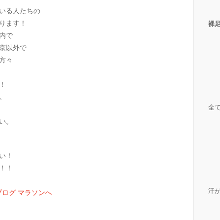
いる人たちの
ります！
裸
内で
京以外で
方々
！
。
全
い。
い！
！！
汗