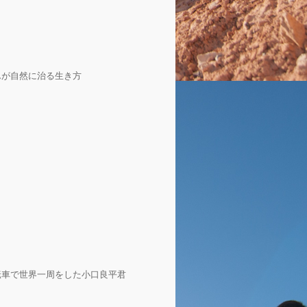
んが自然に治る生き方
転車で世界一周をした小口良平君