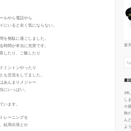
ールやら電話やら
イにいると全く気にならない。
間を無駄に過ごしました。
楽
る時間が本当に充実です。
茶したり、ご飯したり
ドミントンやったり
とも交流をしてました。
最
はあんまりメジャー
当にいっぱい。
3
し
ています。
小
秋
トレーニングを
ん
、結局出張とか
よ