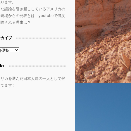
張ります。
きな議論を引き起こしているアメリカの
現場からの発表とは youtubeで何度
削除される理由は？
ーカイブ
ks
フリカを選んだ日本人達の一人として登
してます！