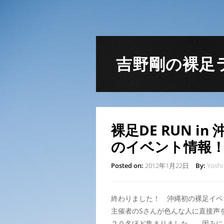
吉野剛の裸足
裸足DE RUN 
のイベント情報
Posted on:
2012年1月22日
By:
Yoshi
終わりました！ 沖縄初の裸足イベ
主催者のSさんが色んな人に直接声
２０名ほど集まりました。 因みに