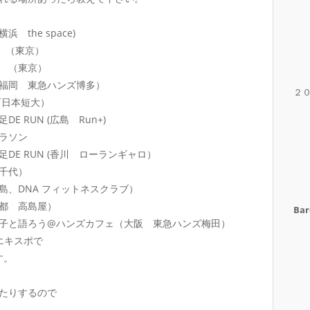
the space)
園 （東京）
 （東京）
福岡 東急ハンズ博多）
２
西日本短大）
RUN (広島 Run+)
ラソン
E RUN (香川 ローランギャロ）
千代）
島、DNA フィットネスクラブ）
都 高島屋）
Bar
子と語ろう@ハンズカフェ（大阪 東急ハンズ梅田）
エキスポで
ます。
たりするので