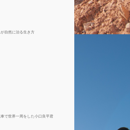
んが自然に治る生き方
転車で世界一周をした小口良平君