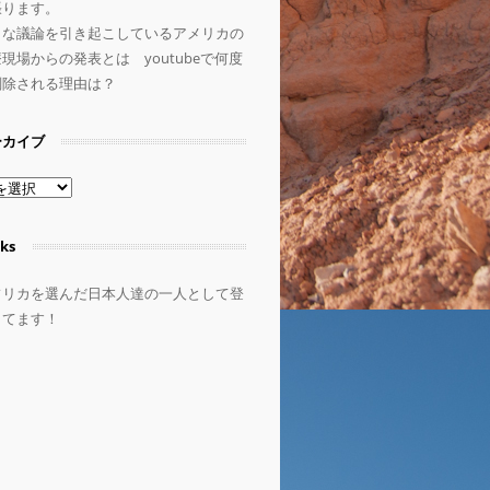
張ります。
きな議論を引き起こしているアメリカの
現場からの発表とは youtubeで何度
削除される理由は？
ーカイブ
ks
フリカを選んだ日本人達の一人として登
してます！