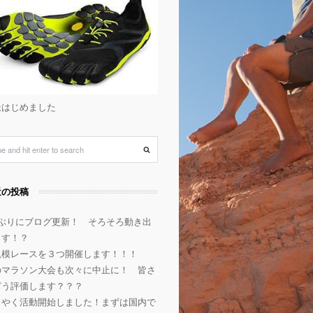
天はじめました
近の投稿
年ぶりにブログ更新！ そろそろ動き出
ます！？
規模レースを３つ開催します！！！
のマラソン大会も次々に中止に！ 皆さ
どう評価します？？？
うやく活動開始しました！まずは国内で