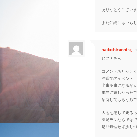
ありがとうござい
また沖縄にもいら
hadashirunning
· 
ヒグチさん
コメントありがと
沖縄でのイベント
出来る事になるな
本当に嬉しかった
招待してもらう形
大地を感じて走る
裸足ランならでは
是非無理せず少し