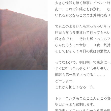
大きな怪我も無く無事にイベント
あー、これで沖縄ともお別れ。 な
いれるものならこのまま沖縄に残り
でもこのままいたら太っちゃいそう
昨日も夜も食事連れて行ってもらい
焼き肉です。 それも極上のしも
なんだろうこの食欲。 ３食、気持
そしておそらく今日の夜はお酒飲ん
ってなわけで、明日朝一で東京に一
すぐに打ち合わせなどもモリモリ。
翻訳も第一章で止ってるし。。。
どーしよー。
これから忙しくなる一方。
トレーニングもまたここんところ食
明日からまた節制します。
出張中もどこかヘルシーな食事を取