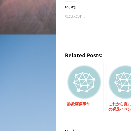
いいね:
読み込み中...
Related Posts:
詐欺画像事件！
これから夏
の裸足イベ
載！全国の
待たせしま