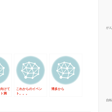
が
に向けて
これからのイベン
博多から
ント満
ト。。。
皆さんお
自
した！