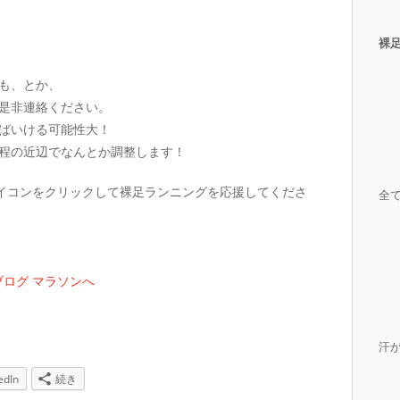
裸
も、とか、
是非連絡ください。
ばいける可能性大！
程の近辺でなんとか調整します！
アイコンをクリックして裸足ランニングを応援してくださ
全
汗
edIn
続き