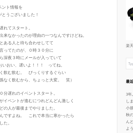
ベント情報を
がとうございました！
遅れてスタート。
出来なかったのが理由の一つなんですけどね。
とある人と待ち合わせしてて
楽
言ってたのが、０時３０分に
ら深夜３時にメールが入っていて
 おいおい、遅いよ！！！ ってね。
く飲む飲む。 びっくりするぐらい
係なく飲むから、ちょっと大変。 笑）
最
０分遅れのイベントスタート。
3
がイベントが進むにつれどんどん激しく
し
どの人が最後までやりました。
小
秋
んですよね。 これで本当に寒かったら
ん
した。
よ