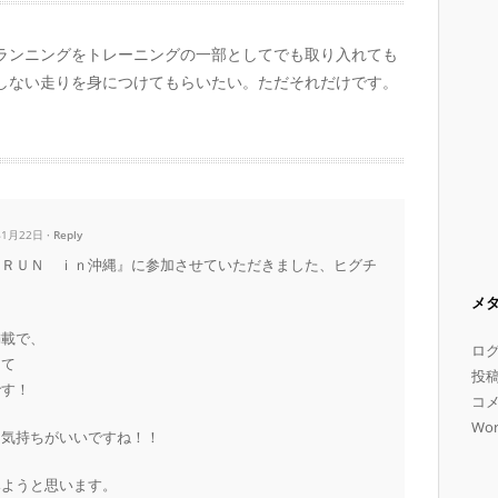
ランニングをトレーニングの一部としてでも取り入れても
しない走りを身につけてもらいたい。ただそれだけです。
年1月22日
Reply
 ＲＵＮ ｉｎ沖縄』に参加させていただきました、ヒグチ
メ
満載で、
ロ
きて
投
です！
コ
Wor
、気持ちがいいですね！！
みようと思います。