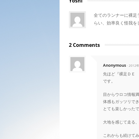
Yoshi
全てのランナーに裸足
らい、効率良く怪我を
2 Comments
Anonymous
· 2012
先ほど『裸足ＤＥ
です。
目からウロコ情報
体感もガッツリで
とても楽しかった
大地を感じて走る
これからも続けて