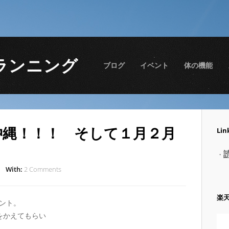
ランニング
ブログ
イベント
体の機能
in 沖縄！！！ そして１月２月
Lin
！
・
With:
2 Comments
楽
ント。
をかえてもらい