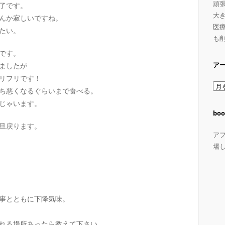
頑
終了です。
大
んか寂しいですね。
医療
たい。
も
です。
ア
ましたが
フリフリです！
ア
ち悪くなるぐらいまで食べる。
ー
じゃいます。
カ
boo
イ
旦戻ります。
ブ
ア
場
事とともに下降気味。
れる場所あったら教えて下さい。