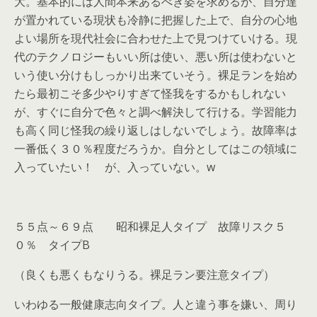
大。基本的には人間本来あるべき姿を求めるが、自分達
が置かれている現状も冷静に把握した上で、自分の心地
よい場所を現代社会に合わせた上で見つけていける。現
代のテクノロジーもいい所は使い、悪い所は使わないと
いう使い分けもしっかり出来ていそう。裸足ランを始め
たら最初こそ多少やりすぎて怪我をするかもしれない
が、すぐに自分で色々と調べ解決して行ける。学習能力
も高く同じ怪我の繰り返しはしないでしょう。故障率は
一番低く３０％程度だろうか。自分としてはこの領域に
入っていたい！ が、入っていない。w
５５点～６９点 昭和裸足人タイプ 故障リスク５
０％ タイプB
（良くも悪くもなりうる。裸足ラン要注意タイプ）
いわゆる一般健康志向タイプ。人と違う事を嫌い、周り