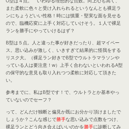
O型は４点。 いわゆる理想的な点数。向上心も高く、
また柔軟に色々と受け入れられるというなんとも裸足ラ
ンにちょうどいい性格！時には慎重・堅実な面を見せる
ので、臨機応変に上手く対応していけそう。１人で裸足
ランを勝手にやっていけるはず？
B型は５点。人と違った事が好きだったり、超マイペー
ス。思い込みが激しく、いきすぎて結果的に怪我をする
リスク大。（裸足ラン好きでB型でウルトラマラソンや
っている人は要注意！w）上手く合わないといわれるA型
の保守的な意見も取り入れつつ柔軟に対応して頂きた
い。
参考までに、私はB型です！で、ウルトラとか基本やっ
ていないのでセーフ？
って、どんだけ独断と偏見か既にお分かり頂けましたで
しょうか？こんな感じで
勝手
な思い込みで点数をつけ、
裸足ランとどう向き合えばいいのかを
勝手
に診断してみ