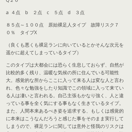
Q２０
a ４点 b ２点 c ５点 d ３点
８５点～１００点 原始裸足人タイプ 故障リスク７
０％ タイプX
（良くも悪くも裸足ランに向いているとかそんな次元を
遥かに超えてしまっているタイプ）
このタイプは大都会には恐らく生息しておらず、自然が
比較的多く残り、温暖な気候の所に住んでいる可能性
大。感覚的な所からここに入って来る人は変な人と言わ
れ、色々な勉強をしたり知識でこの領域に入って来てい
る人は凄いと言われる。自己主張もかなり強く、人と違
っている事を全く気にする事もなく生きているタイプ。
また、人間本来あるべき姿を追求する、もしくは感覚的
に本来はこうなんだろうと感じた事をそのまま実行して
しまうので、裸足ランに関しては意外と怪我のリスクは