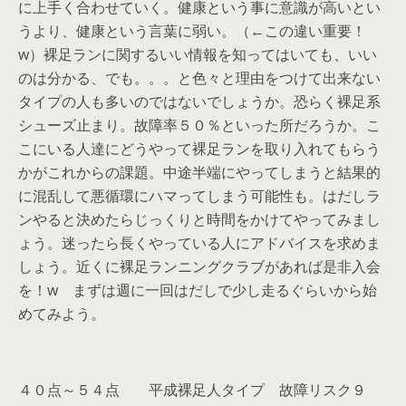
に上手く合わせていく。健康という事に意識が高いとい
うより、健康という言葉に弱い。（←この違い重要！
w）裸足ランに関するいい情報を知ってはいても、いい
のは分かる、でも。。。と色々と理由をつけて出来ない
タイプの人も多いのではないでしょうか。恐らく裸足系
シューズ止まり。故障率５０％といった所だろうか。こ
こにいる人達にどうやって裸足ランを取り入れてもらう
かがこれからの課題。中途半端にやってしまうと結果的
に混乱して悪循環にハマってしまう可能性も。はだしラ
ンやると決めたらじっくりと時間をかけてやってみまし
ょう。迷ったら長くやっている人にアドバイスを求めま
しょう。近くに裸足ランニングクラブがあれば是非入会
を！w まずは週に一回はだしで少し走るぐらいから始
めてみよう。
４０点～５４点 平成裸足人タイプ 故障リスク９