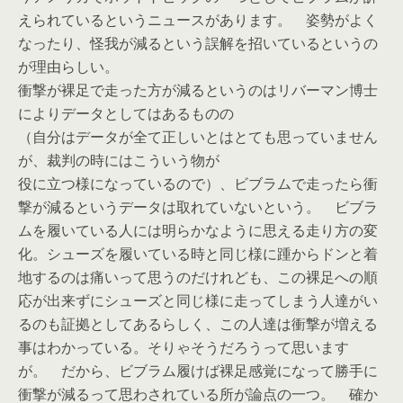
えられているというニュースがあります。 姿勢がよく
なったり、怪我が減るという誤解を招いているというの
が理由らしい。
衝撃が裸足で走った方が減るというのはリバーマン博士
によりデータとしてはあるものの
（自分はデータが全て正しいとはとても思っていません
が、裁判の時にはこういう物が
役に立つ様になっているので）、ビブラムで走ったら衝
撃が減るというデータは取れていないという。 ビブラ
ムを履いている人には明らかなように思える走り方の変
化。シューズを履いている時と同じ様に踵からドンと着
地するのは痛いって思うのだけれども、この裸足への順
応が出来ずにシューズと同じ様に走ってしまう人達がい
るのも証拠としてあるらしく、この人達は衝撃が増える
事はわかっている。そりゃそうだろうって思います
が。 だから、ビブラム履けば裸足感覚になって勝手に
衝撃が減るって思わされている所が論点の一つ。 確か