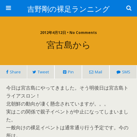
吉野剛の裸足ランニング
2012年4月12日 • No Comments
宮古島から
Share
Tweet
Pin
Mail
SMS
今日は宮古島にやってきました。そう明後日は宮古島ト
ライアスロン！
北朝鮮の動向が凄く懸念されていますが。。。
実はこの関係で親子イベントが中止になってしまいまし
た。
一般向けの裸足イベントは通常通り行う予定です。今の
所は。