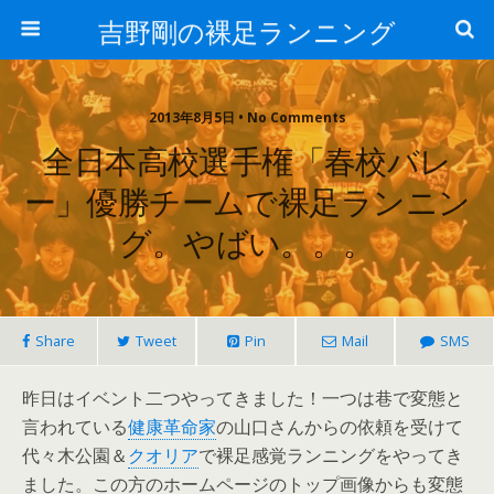
吉野剛の裸足ランニング
2013年8月5日 • No Comments
全日本高校選手権「春校バレ
ー」優勝チームで裸足ランニン
グ。やばい。。。
Share
Tweet
Pin
Mail
SMS
昨日はイベント二つやってきました！一つは巷で変態と
言われている
健康革命家
の山口さんからの依頼を受けて
代々木公園＆
クオリア
で裸足感覚ランニングをやってき
ました。この方のホームページのトップ画像からも変態