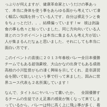
っぷりが伺えますが、健康革命家というだけの事あっ
て、本当に身体を使う事をあらゆる面から考えていて凄
く幅広い知識を持っている人です。自分は裸足ランと食
をちょっとだけ。。。結構偏っています！w 彼は勿論
食の事も色々と知っていました。同じ方向向いている人
達とのコラボイベントは本当に集まる人も考え方が近い
人が集まるんだなぁと思いました。それにしても本当に
面白い方です。
このイベントの直後に２０１３年春校バレー全日本優勝
チームでもある超強豪校、大山かなの出身でもある成徳
高校の小川監督がもの凄く興味を示してくれ、是非講習
会を開いて欲しいという事で行って来ました。因みに世
界ユース代表も２名所属しています！
なんで、タイトルにヤバいって書いたか。 全国優勝す
るチームの生徒でさえ足裏の感覚が無くなって来てしま
っているから。バレーは特に高く上に飛ぶ事が多く、着