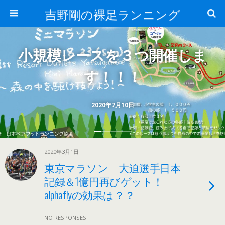
吉野剛の裸足ランニング
小規模レースを３つ開催しま
す！！！
2020年7月10日
2020年3月1日
東京マラソン 大迫選手日本
記録＆1億円再びゲット！
alphaflyの効果は？？
NO RESPONSES